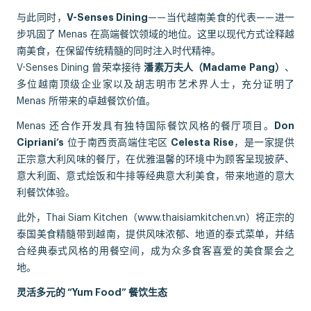
与此同时，
V-Senses Dining
——当代越南美食的代表——进一
步巩固了 Menas 在高端餐饮领域的地位。这里以现代方式诠释越
南美食，在保留传统精髓的同时注入时代精神。
V-Senses Dining 曾荣幸接待
潘素万夫人（Madame Pang）
、
多位越南顶级企业家以及胡志明市艺术界人士，充分证明了
Menas 所带来的卓越餐饮价值。
Menas 还合作开发具有独特国际餐饮风格的餐厅项目。
Don
Cipriani’s
位于南西贡高端住宅区
Celesta Rise
，是一家提供
正宗意大利风味的餐厅，在优雅温馨的环境中为顾客呈现披萨、
意大利面、意式烩饭和牛排等经典意大利美食，带来地道的意大
利餐饮体验。
此外，Thai Siam Kitchen（
www.thaisiamkitchen.vn
）将正宗的
泰国美食精髓带到越南，提供风味浓郁、地道的泰式菜单，并结
合经典泰式风格的用餐空间，成为众多食客喜爱的美食聚会之
地。
灵活多元的 “Yum Food” 餐饮生态