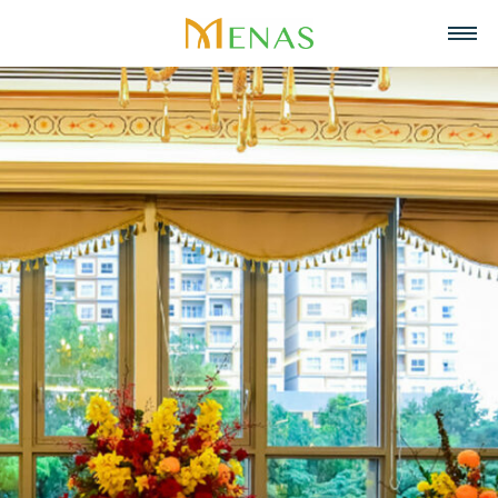
主页
关于我们
业务领域
关于Menas集团
新闻与活动
超市
招聘
愿景, 使命, 核心价值
战略合作伙伴
零售
联系
Menas 与 ESG 承诺
美食
中文
社会责任
化妆品与香水
Tiếng Việt
荣誉与奖项
资产管理
English
代表项目
度假酒店