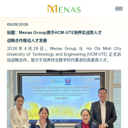
05/05/2026
主页
标题：Menas Group携手HCM-UTE培养实战型人才
关于我们
战略合作推动人才发展
业务领域
关于Menas集团
2026年4月29日，Menas Group 与 Ho Chi Minh City
新闻与活动
超市
University of Technology and Engineering (HCM-UTE) 正式启
招聘
愿景, 使命, 核心价值
动战略合作，致力于培养符合数字时代需求的高素质人才。
战略合作伙伴
零售
联系
Menas 与 ESG 承诺
美食
中文
社会责任
化妆品与香水
Tiếng Việt
荣誉与奖项
资产管理
English
代表项目
度假酒店