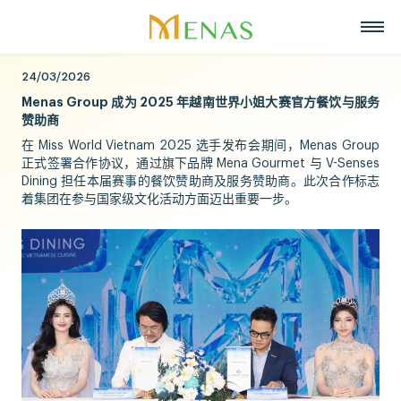
24/03/2026
主页
Menas Group 成为 2025 年越南世界小姐大赛官方餐饮与服务
关于我们
赞助商
业务领域
关于Menas集团
在 Miss World Vietnam 2025 选手发布会期间，Menas Group
新闻与活动
超市
正式签署合作协议，通过旗下品牌 Mena Gourmet 与 V-Senses
招聘
Dining 担任本届赛事的餐饮赞助商及服务赞助商。此次合作标志
愿景, 使命, 核心价值
战略合作伙伴
着集团在参与国家级文化活动方面迈出重要一步。
零售
联系
Menas 与 ESG 承诺
美食
中文
社会责任
化妆品与香水
Tiếng Việt
荣誉与奖项
资产管理
English
代表项目
度假酒店