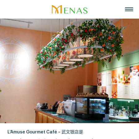
主页
关于我们
业务领域
关于Menas集团
新闻与活动
超市
招聘
愿景, 使命, 核心价值
战略合作伙伴
零售
联系
Menas 与 ESG 承诺
美食
中文
社会责任
化妆品与香水
Tiếng Việt
荣誉与奖项
资产管理
English
代表项目
度假酒店
L’Amuse Gourmet Café – 武文银店是