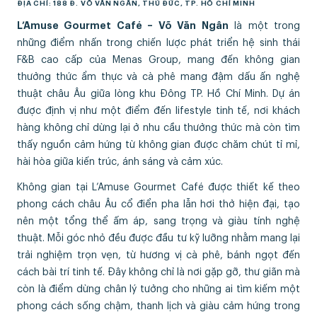
ĐỊA CHỈ: 188 Đ. VÕ VĂN NGÂN, THỦ ĐỨC, TP. HỒ CHÍ MINH
L’Amuse Gourmet Café – Võ Văn Ngân
là một trong
những điểm nhấn trong chiến lược phát triển hệ sinh thái
F&B cao cấp của Menas Group, mang đến không gian
thưởng thức ẩm thực và cà phê mang đậm dấu ấn nghệ
thuật châu Âu giữa lòng khu Đông TP. Hồ Chí Minh. Dự án
được định vị như một điểm đến lifestyle tinh tế, nơi khách
hàng không chỉ dừng lại ở nhu cầu thưởng thức mà còn tìm
thấy nguồn cảm hứng từ không gian được chăm chút tỉ mỉ,
hài hòa giữa kiến trúc, ánh sáng và cảm xúc.
Không gian tại L’Amuse Gourmet Café được thiết kế theo
phong cách châu Âu cổ điển pha lẫn hơi thở hiện đại, tạo
nên một tổng thể ấm áp, sang trọng và giàu tính nghệ
thuật. Mỗi góc nhỏ đều được đầu tư kỹ lưỡng nhằm mang lại
trải nghiệm trọn vẹn, từ hương vị cà phê, bánh ngọt đến
cách bài trí tinh tế. Đây không chỉ là nơi gặp gỡ, thư giãn mà
còn là điểm dừng chân lý tưởng cho những ai tìm kiếm một
phong cách sống chậm, thanh lịch và giàu cảm hứng trong