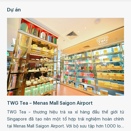
Dự án
Th
Sự 
TWG Tea – Menas Mall Saigon Airport
Phá
TWG Tea – thương hiệu trà xa xỉ hàng đầu thế giới từ
qua
Singapore đã tạo nên một tổ hợp trải nghiệm hoàn chỉnh
thự
tại Menas Mall Saigon Airport. Với bộ sưu tập hơn 1.000 loại
Nam