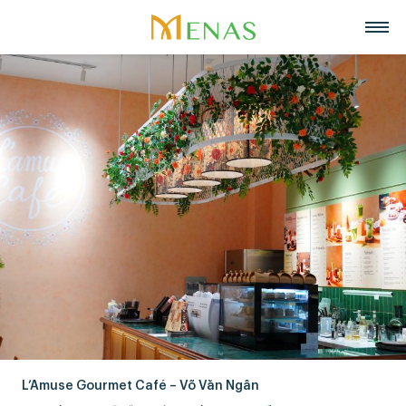
Trang chủ
Về chúng tôi
Lĩnh vực hoạt động
Về Menas Group
Tin tức & Sự kiện
Siêu thị
Tuyển dụng
Tầm nhìn, sứ mệnh, giá trị cốt lõi
Trở thành đối tác
Bán lẻ
Liên hệ
Menas & Cam Kết ESG
Ẩm thực
Tiếng Việt
Trách nhiệm xã hội
Mỹ phẩm & Nước hoa
English
Giải thưởng
Quản lý tài sản
中文
Dự án tiêu biểu
Khách sạn & Nghỉ dưỡng
L’Amuse Gourmet Café – Võ Văn Ngân