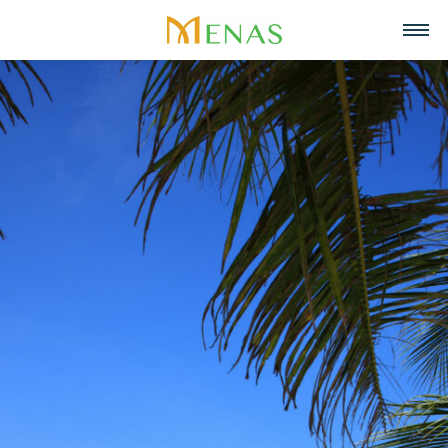
Trang chủ
Về chúng tôi
Lĩnh vực hoạt động
Về Menas Group
Tin tức & Sự kiện
Siêu thị
Tuyển dụng
Tầm nhìn, sứ mệnh, giá trị cốt lõi
Trở thành đối tác
Bán lẻ
Liên hệ
Menas & Cam Kết ESG
Ẩm thực
Tiếng Việt
Trách nhiệm xã hội
Mỹ phẩm & Nước hoa
English
Giải thưởng
Quản lý tài sản
中文
Dự án tiêu biểu
Khách sạn & Nghỉ dưỡng