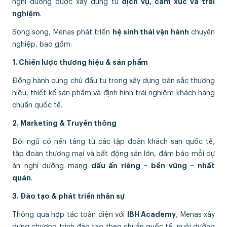
nghỉ dưỡng được xây dựng từ
dịch vụ, cảm xúc và trải
nghiệm
.
Song song, Menas phát triển
hệ sinh thái vận hành
chuyên
nghiệp, bao gồm:
1. Chiến lược thương hiệu & sản phẩm
Đồng hành cùng chủ đầu tư trong xây dựng bản sắc thương
hiệu, thiết kế sản phẩm và định hình trải nghiệm khách hàng
chuẩn quốc tế.
2. Marketing & Truyền thông
Đội ngũ có nền tảng từ các tập đoàn khách sạn quốc tế,
tập đoàn thương mại và bất động sản lớn, đảm bảo mỗi dự
án nghỉ dưỡng mang
dấu ấn riêng – bền vững – nhất
quán
.
3. Đào tạo & phát triển nhân sự
Thông qua hợp tác toàn diện với
IBH Academy
, Menas xây
dựng chương trình đào tạo theo chuẩn quốc tế, nuôi dưỡng