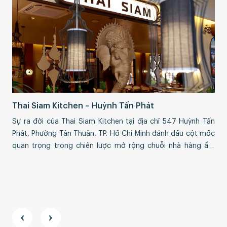
Thai Siam Kitchen – Huỳnh Tấn Phát
Sự ra đời của Thai Siam Kitchen tại địa chỉ 547 Huỳnh Tấn
Me
Phát, Phường Tân Thuận, TP. Hồ Chí Minh đánh dấu cột mốc
Air
quan trọng trong chiến lược mở rộng chuỗi nhà hàng ẩm
Men
thực Thái chính thống của Menas Group tại thị trường Việt
Air
Nam. Tọa lạc tại khu vực sầm uất […]
lĩn
đượ
cho