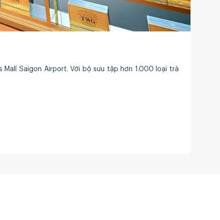
Sự ra
thực 
Mall Saigon Airport. Với bộ sưu tập hơn 1.000 loại trà
Về Menas Group
sản
Trang chủ
Về chúng tôi