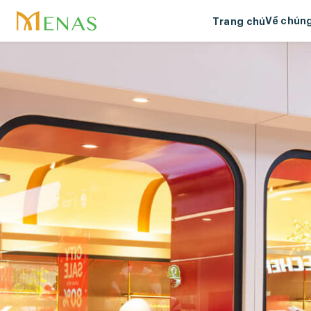
Về chúng
Trang chủ
Về Mena
Tầm nhìn
lõi
Menas &
Trách nh
Giải thư
Dự án ti