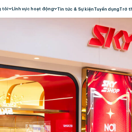
 tôi
Lĩnh vực hoạt động
Tin tức & Sự kiện
Tuyển dụng
Trở t
s Group
Siêu thị
, sứ mệnh, giá trị cốt
Bán lẻ
Ẩm thực
 Cam Kết ESG
Mỹ phẩm & Nước hoa
iệm xã hội
Quản lý tài sản
ởng
Khách sạn & Nghỉ dưỡng
êu biểu