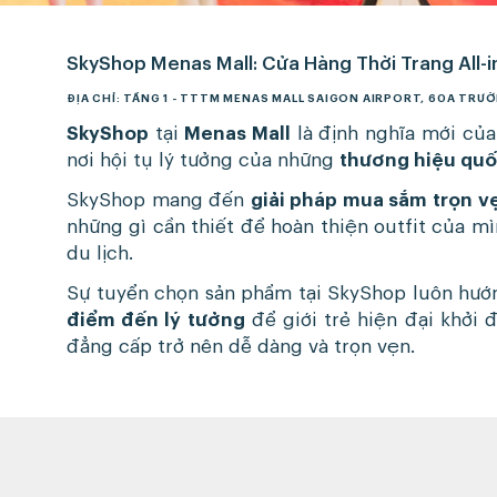
SkyShop Menas Mall: Cửa Hàng Thời Trang All-
ĐỊA CHỈ: TẦNG 1 - TTTM MENAS MALL SAIGON AIRPORT, 60A TRƯ
SkyShop
tại
Menas Mall
là định nghĩa mới của 
nơi hội tụ lý tưởng của những
thương hiệu quố
SkyShop mang đến
giải pháp mua sắm trọn v
những gì cần thiết để hoàn thiện
outfit
của mìn
du lịch.
Sự tuyển chọn sản phẩm tại SkyShop luôn hướ
điểm đến lý tưởng
để giới trẻ hiện đại khởi 
đẳng cấp trở nên dễ dàng và trọn vẹn.