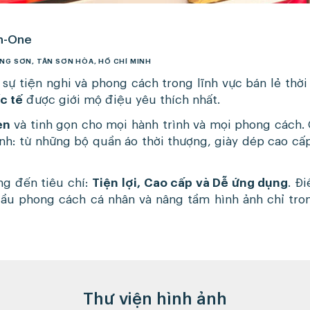
in-One
ỜNG SƠN, TÂN SƠN HÒA, HỒ CHÍ MINH
sự tiện nghi và phong cách trong lĩnh vực bán lẻ thời
c tế
được giới mộ điệu yêu thích nhất.
ẹn
và tinh gọn cho mọi hành trình và mọi phong cách. 
h: từ những bộ quần áo thời thượng, giày dép cao cấp,
ng đến tiêu chí:
Tiện lợi, Cao cấp và Dễ ứng dụng
. Đ
đầu phong cách cá nhân và nâng tầm hình ảnh chỉ tro
Thư viện hình ảnh