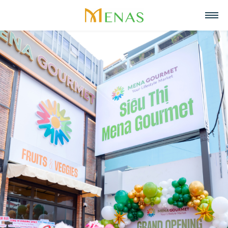
Trang chủ
Về chúng tôi
Lĩnh vực hoạt động
Về Menas Group
Tin tức & Sự kiện
Siêu thị
Tuyển dụng
Tầm nhìn, sứ mệnh, giá trị cốt lõi
Trở thành đối tác
Bán lẻ
Liên hệ
Menas & Cam Kết ESG
Ẩm thực
Tiếng Việt
Trách nhiệm xã hội
Mỹ phẩm & Nước hoa
English
Giải thưởng
Quản lý tài sản
中文
Dự án tiêu biểu
Khách sạn & Nghỉ dưỡng