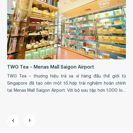
Th
Sự 
TWG Tea – Menas Mall Saigon Airport
Phá
TWG Tea – thương hiệu trà xa xỉ hàng đầu thế giới từ
qua
Singapore đã tạo nên một tổ hợp trải nghiệm hoàn chỉnh
thự
tại Menas Mall Saigon Airport. Với bộ sưu tập hơn 1.000 loại
Nam
trà thượng hạng, TWG Tea không chỉ là điểm dừng chân
thưởng trà mà còn là biểu tượng phong […]