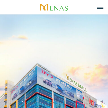
Trang chủ
Về chúng tôi
Lĩnh vực hoạt động
Về Menas Group
Tin tức & Sự kiện
Siêu thị
Tuyển dụng
Tầm nhìn, sứ mệnh, giá trị cốt lõi
Trở thành đối tác
Bán lẻ
Liên hệ
Menas & Cam Kết ESG
Ẩm thực
Tiếng Việt
Trách nhiệm xã hội
Mỹ phẩm & Nước hoa
English
Giải thưởng
Quản lý tài sản
中文
Dự án tiêu biểu
Khách sạn & Nghỉ dưỡng