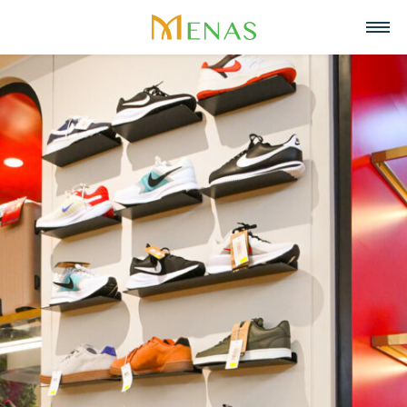
主页
关于我们
业务领域
关于Menas集团
新闻与活动
超市
招聘
愿景, 使命, 核心价值
战略合作伙伴
零售
联系
Menas 与 ESG 承诺
美食
中文
社会责任
化妆品与香水
Tiếng Việt
荣誉与奖项
资产管理
English
代表项目
度假酒店