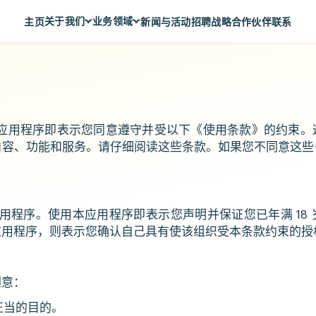
关于我们
业务领域
主页
新闻与活动
招聘
战略合作伙伴
联系
关于Menas集团
超市
愿景, 使命, 核心价值
零售
Menas 与 ESG 承诺
美食
！使用本应用程序即表示您同意遵守并受以下《使用条款》的约束
社会责任
化妆品与香水
内容、功能和服务。请仔细阅读这些条款。如果您不同意这些
荣誉与奖项
资产管理
代表项目
度假酒店
本应用程序。使用本应用程序即表示您声明并保证您已年满 18
应用程序，则表示您确认自己具有使该组织受本条款约束的授
同意：
正当的目的。