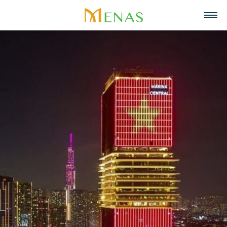
Trang chủ
Về chúng tôi
Lĩnh vực hoạt động
Về Menas Group
Tin tức & Sự kiện
Siêu thị
Tuyển dụng
Tầm nhìn, sứ mệnh, giá trị cốt lõi
Trở thành đối tác
Bán lẻ
Liên hệ
Menas & Cam Kết ESG
Ẩm thực
Tiếng Việt
Trách nhiệm xã hội
Mỹ phẩm & Nước hoa
English
Giải thưởng
Quản lý tài sản
中文
Dự án tiêu biểu
Khách sạn & Nghỉ dưỡng