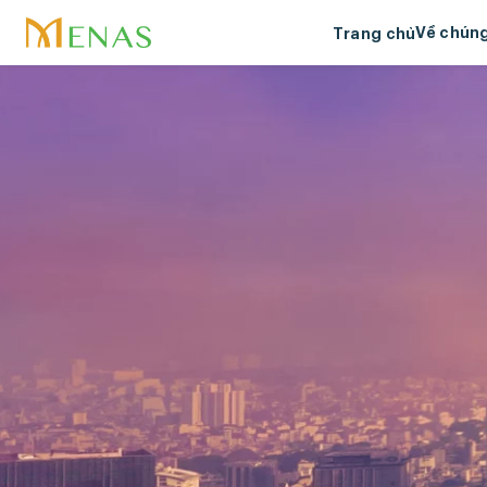
Về chúng
Trang chủ
Về Mena
Tầm nhìn
lõi
Menas &
Trách nh
Giải thư
Dự án ti