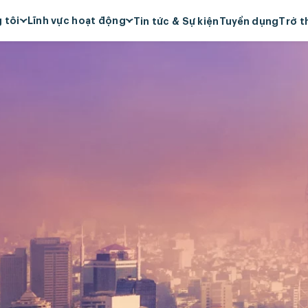
 tôi
Lĩnh vực hoạt động
Tin tức & Sự kiện
Tuyển dụng
Trở t
s Group
Siêu thị
, sứ mệnh, giá trị cốt
Bán lẻ
Ẩm thực
 Cam Kết ESG
Mỹ phẩm & Nước hoa
iệm xã hội
Quản lý tài sản
ởng
Khách sạn & Nghỉ dưỡng
êu biểu