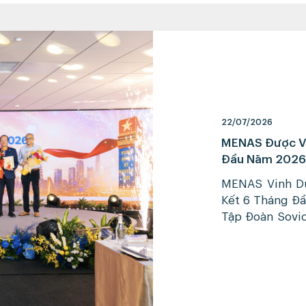
22/07/2026
MENAS Được Vi
Đầu Năm 2026 
MENAS Vinh Dự
Kết 6 Tháng Đ
Tập Đoàn Sovic
Marina IFC, Tậ
hoạt động 6 
“Hello Tomorro