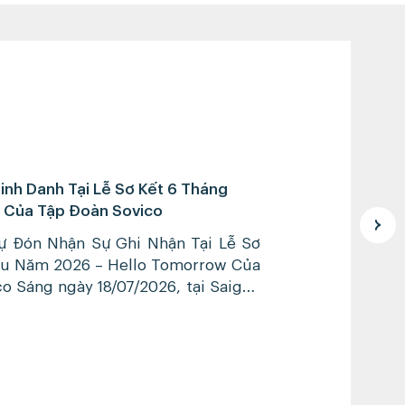
nh Danh Tại Lễ Sơ Kết 6 Tháng
Của Tập Đoàn Sovico
 Đón Nhận Sự Ghi Nhận Tại Lễ Sơ
ầu Năm 2026 – Hello Tomorrow Của
o Sáng ngày 18/07/2026, tại Saigon
p đoàn Sovico đã tổ chức Lễ Sơ kết
tháng đầu năm 2026 với chủ đề
w”. Chương trình là […]