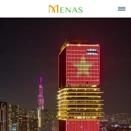
Trang chủ
Về chúng tôi
Lĩnh vực hoạt động
Về Menas Group
Tin tức & Sự kiện
Siêu thị
Tuyển dụng
Tầm nhìn, sứ mệnh, giá trị cốt lõi
Trở thành đối tác
Bán lẻ
Liên hệ
Menas & Cam Kết ESG
Ẩm thực
Tiếng Việt
Trách nhiệm xã hội
Mỹ phẩm & Nước hoa
English
Giải thưởng
Quản lý tài sản
中文
Dự án tiêu biểu
Khách sạn & Nghỉ dưỡng